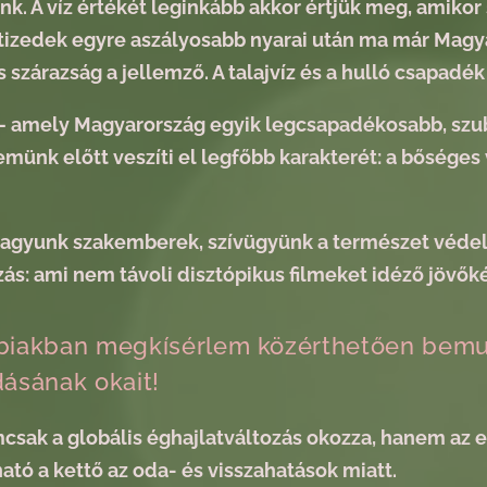
nk. A víz értékét leginkább akkor értjük meg, amiko
tizedek egyre aszályosabb nyarai után ma már Magya
 szárazság a jellemző. A talajvíz és a hulló csapadé
– amely Magyarország egyik legcsapadékosabb, szuba
münk előtt veszíti el legfőbb karakterét: a bőséges 
agyunk szakemberek, szívügyünk a természet véde
ozás: ami nem távoli disztópikus filmeket idéző jövők
biakban megkísérlem közérthetően bemuta
dásának okait!
csak a globális éghajlatváltozás okozza, hanem az em
ató a kettő az oda- és visszahatások miatt.