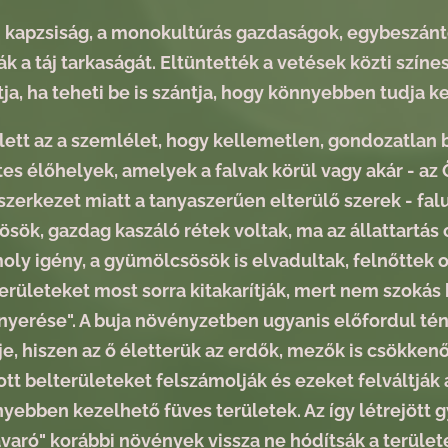
 kapzsiság, a monokultúrás gazdaságok, egybeszánto
ák a táj tarkaságát. Eltüntették a vetések közti színe
tja, ha teheti be is szántja, hogy könnyebben tudja ke
lett az a szemlélet, hogy kellemetlen, gondozatlan
es élőhelyek, amelyek a falvak körül vagy akár - az
szerkezet miatt a tanyaszerűen elterülő szerek - fal
sök, gazdag kaszáló rétek voltak, ma az állattartás
ly igény, a gyümölcsösök is elvadultak, felnőttek ot
területeket most sorra kitakarítják, mert nem szokás
rnyerése". A buja növényzetben ugyanis előfordul t
je, hiszen az ő életterük az erdők, mezők is csökken
ott belterületeket felszámolják és ezeket felváltjá
nyebben kezelhető füves területek. Az így létrejött 
avaró" korábbi növények vissza ne hódítsák a terüle