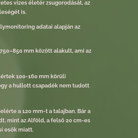
etes vizes életér zsugorodását, az
eségét is.
ymonitoring adatai alapján az
50–850 mm között alakult, ami az
mértek 100-160 mm körüli
gy a hullott csapadék nem tudott
elérte a 120 mm-t a talajban. Bár a
, mint az Alföld, a felső 20 cm-es
si esők miatt.