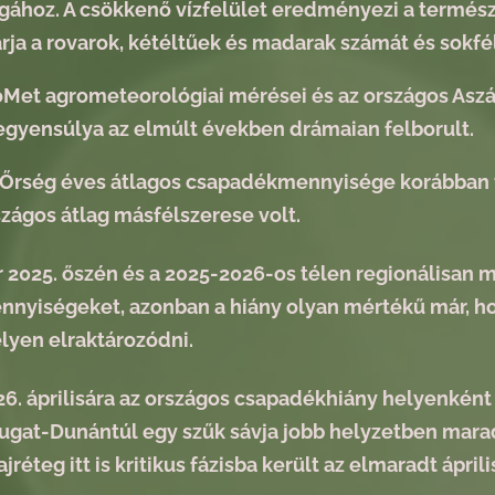
ágához. A csökkenő vízfelület eredményezi a termész
árja a rovarok, kétéltűek és madarak számát és sokfél
Met agrometeorológiai mérései és az országos Aszál
egyensúlya az elmúlt években drámaian felborult.
 Őrség éves átlagos csapadékmennyisége korábban 7
szágos átlag másfélszerese volt.
r 2025. őszén és a 2025-2026-os télen regionálisan 
nnyiségeket, azonban a hiány olyan mértékű már, ho
lyen elraktározódni.
6. áprilisára az országos csapadékhiány helyenként 
ugat-Dunántúl egy szűk sávja jobb helyzetben maradt
ajréteg itt is kritikus fázisba került az elmaradt áprili