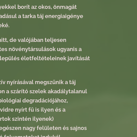
yekkel borít az okos, önmagát
dásul a tarka táj energiaigénye
eké.
tt, de valójában teljesen
etes növénytársulások ugyanis a
lepülés életfeltételeinek javítását
zív nyírásával megszűnik a táj
on a szárító szelek akadálytalanul
biológiai degradációjához,
idre nyírt fű is ilyen és a
rtok szintén ilyenek)
egészen nagy felületen és sajnos