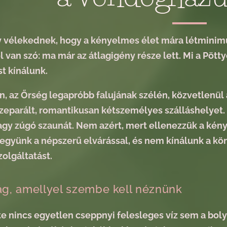
 vélekednek, hogy a kényelmes élet mára létminimu
l van szó: ma már az átlagigény része lett. Mi a P
t kínálunk.
, az Őrség legapróbb falujának szélén, közvetlenül 
szeparált, romantikusan kétszemélyes szálláshelyet
vagy zúgó szaunát. Nem azért, mert ellenezzük a kény
yünk a népszerű elvárással, és nem kínálunk a k
olgáltatást.
ág, amellyel szembe kell néznünk
te nincs egyetlen cseppnyi felesleges víz sem a bol