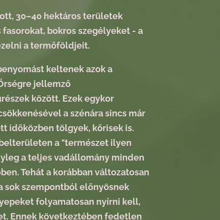
tt, 30–40 hektáros területek
s fasorokat, bokros szegélyeket - a
zelni a termőföldjeit.
 benyomást keltenek azok a
 Őrségre jellemző
urészek között. Ezek egykor
 csökkenésével a szénára sincs már
t időközben tölgyek, kőrisek is.
 belterületen a "természet ilyen
ényleg a teljes vadállomány minden
őben. Tehát a korábban változatosan
k a sok szempontból előnyösnek
gyepeket folyamatosan nyírni kell,
tet. Ennek következtében fedetlen