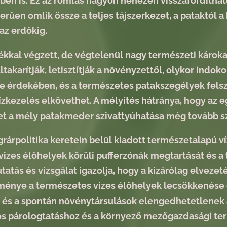
en is. Ez az romlás nagyon nehezen visszafordíthat
rűen omlik össze a teljes tájszerkezet, a pataktól a
az erdőkig.
ékkal végzett, de végtelenül nagy természeti károka
takarítják, letisztítják a növényzettől, olykor indokol
e érdekében, és a természetes patakszegélyek felsz
zkezelés elkövethet. A mélyítés hátránya, hogy az 
et a mély patakmeder szivattyúhatása még tovább szá
grárpolitika keretein belül kiadott természetalapú v
 vizes élőhelyek körüli pufferzónák megtartását és a 
tatás és vizsgálat igazolja, hogy a kizárólag elveze
énye a természetes vizes élőhelyek lecsökkenése és
 és a spontán növénytársulások elengedhetetlenek 
s párologtatáshoz és a környező mezőgazdasági ter