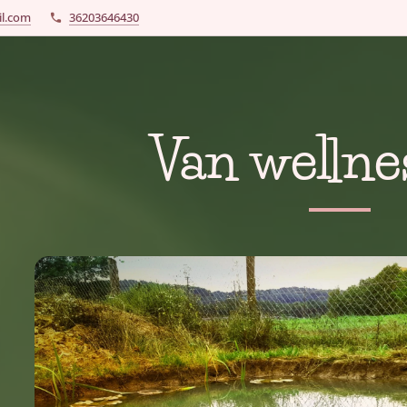
l.com
36203646430
Van wellne