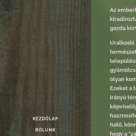
Az emberi
kiradírozt
gazda kiír
Uralkodó 
természet
település
gyümölcsö
olyan komo
Ezeket a 
irányú té
képviselő
hasznosít
KEZDŐLAP
ható, kön
RÓLUNK
hogy a "z