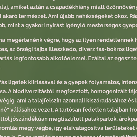
alaj, amiket aztán a csapadékhiány miatt özönnövén
i akaró természet. Ami újabb nehézségeket okoz. Ráa
ebb, mint a gyakori nyírást igénylő mesterséges gyep
 ha megértenénk végre, hogy az ilyen rendetlennek hi
es, az őrségi tájba illeszkedő, diverz fás-bokros lig
artás legfontosabb alkotóelemei. Ezáltal az egész te
.
fás ligetek kiirtásával és a gyepek folyamatos, inten
sa. A biodiverzitástól megfosztott, homogenizált táj
égig, ami a talajfelszín azonnali kiszáradásához és 
né" válásához vezet. A tartósan fedetlen talajban (röv
nttől jószándékúan megtisztított patakpartok, árokpa
romlás megy végbe, így elsivatagosítva területeket 