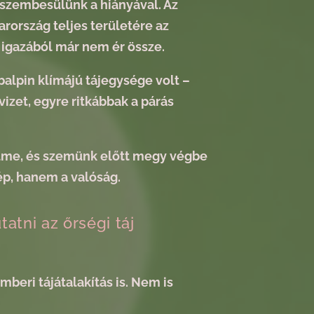
r szembesülünk a hiányával. Az
rország teljes területére az
k igazából már nem ér össze.
lpin klímájú tájegysége volt –
vizet, egyre ritkábbak a párás
lme, és szemünk előtt megy végbe
ép, hanem a valóság.
tni az őrségi táj
beri tájátalakítás is. Nem is