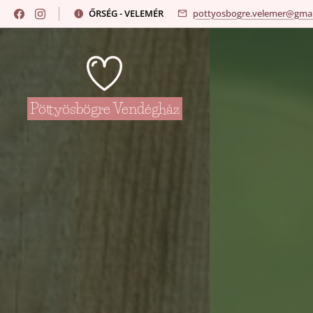
ŐRSÉG - VELEMÉR
pottyosbogre.velemer@gmai
Pöttyösbögre Vendégház