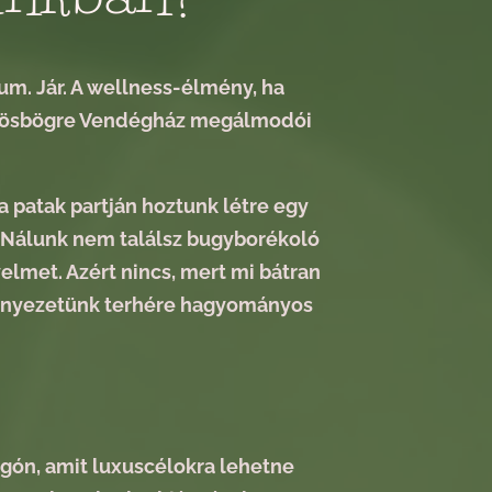
m. Jár. A wellness-élmény, ha
öttyösbögre Vendégház megálmodói
a patak partján hoztunk létre egy
. Nálunk nem találsz bugyborékoló
elmet. Azért nincs, mert mi bátran
örnyezetünk terhére hagyományos
ygón, amit luxuscélokra lehetne