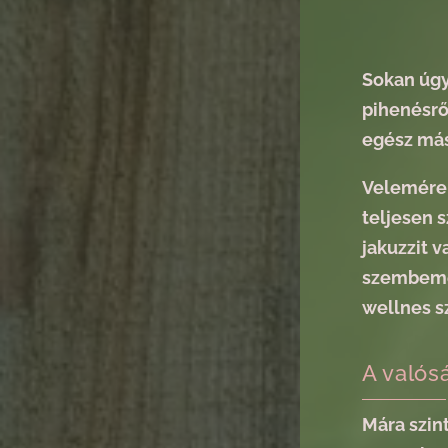
Sokan úgy
pihenésrő
egész más
Veleméren
teljesen 
jakuzzit 
szembemeg
wellnes sz
A valós
Mára szin