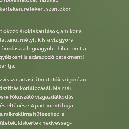
ó folyamatokat indukál.
 kerteken, réteken, szántókon
t okozó ároktakarítások, amikor a
atlanul mélyítik is a víz gyors
ámolása a legnagyobb hiba, amit a
egyébként is szárazodó patakmenti
rítja.
ízvisszatartási útmutatók szigorúan
tisztítás korlátozását. Ma már
tésre fókuszáló vízgazdálkodás
 eltűnése. A part menti buja
a mikroklíma hűtéséhez, a
ületek, kiskertek nedvesség-