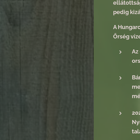
ellátotts
pedig kiz
A Hungaro
Őrség víz
Az
or
Bá
me
mé
202
Ny
tal