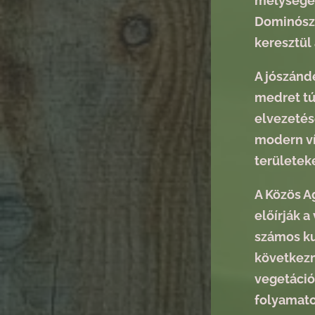
mélységéb
Dominósze
keresztül 
A jószánd
medret túl
elvezetés
modern ví
területek
A Közös A
előírják a
számos ku
következm
vegetáció
folyamato