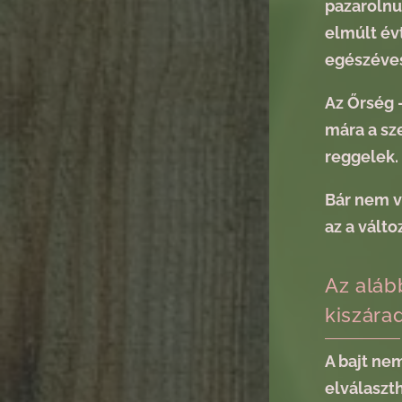
pazarolnu
elmúlt év
egészéves
Az Őrség 
mára a sze
reggelek.
Bár nem v
az a vált
Az aláb
kiszára
A bajt nem
elválaszth