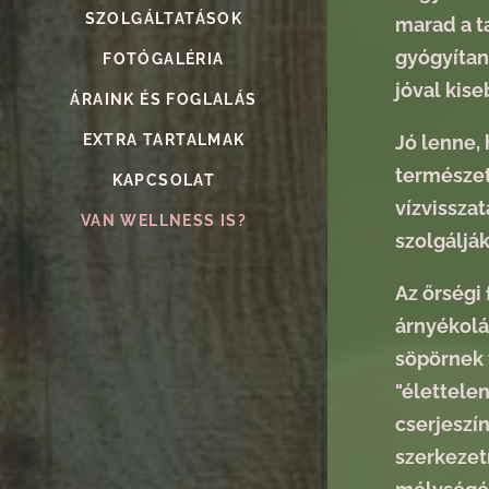
SZOLGÁLTATÁSOK
marad a t
gyógyítan
FOTÓGALÉRIA
jóval kis
ÁRAINK ÉS FOGLALÁS
Jó lenne,
EXTRA TARTALMAK
természet
KAPCSOLAT
vízvisszat
VAN WELLNESS IS?
szolgálják
Az őrségi 
árnyékolá
söpörnek v
"élettelen
cserjeszí
szerkezet