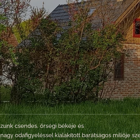
unk csendes, őrségi békéje és
, nagy odafigyeléssel kialakított barátságos miliője sze