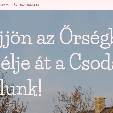
l.com
36203646430
jjön az Őrség
 élje át a Csod
lunk!