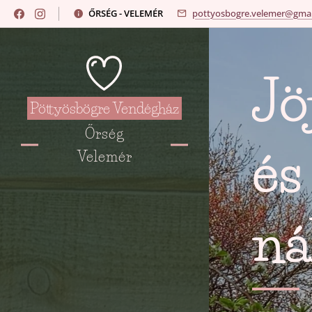
ŐRSÉG - VELEMÉR
pottyosbogre.velemer@gmai
Jö
Pöttyösbögre Vendégház
Őrség
és
Velemér
ná