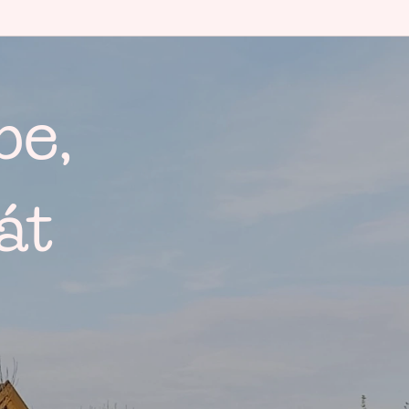
be,
át