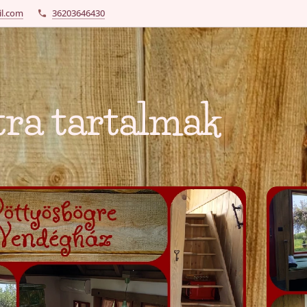
l.com
36203646430
ra tartalmak