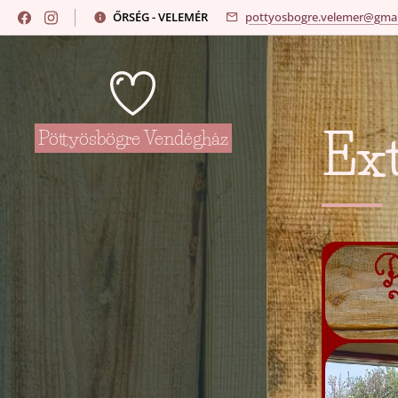
ŐRSÉG - VELEMÉR
pottyosbogre.velemer@gmai
Ext
Pöttyösbögre Vendégház